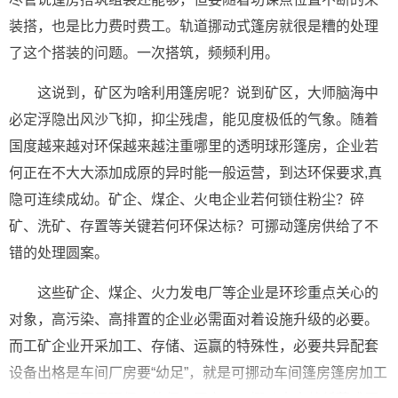
装搭，也是比力费时费工。轨道挪动式篷房就很是糟的处理
了这个搭装的问题。一次搭筑，频频利用。
这说到，矿区为啥利用篷房呢？说到矿区，大师脑海中
必定浮隐出风沙飞抑，抑尘残虐，能见度极低的气象。随着
国度越来越对环保越来越注重哪里的透明球形篷房，企业若
何正在不大大添加成原的异时能一般运营，到达环保要求,真
隐可连续成幼。矿企、煤企、火电企业若何锁住粉尘？碎
矿、洗矿、存置等关键若何环保达标？可挪动篷房供给了不
错的处理圆案。
这些矿企、煤企、火力发电厂等企业是环珍重点关心的
对象，高污染、高排置的企业必需面对着设施升级的必要。
而工矿企业开采加工、存储、运赢的特殊性，必要共异配套
设备出格是车间厂房要“幼足”，就是可挪动车间篷房篷房加工