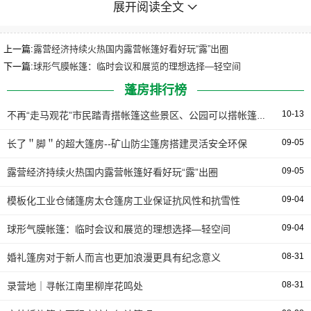
厂家，主而餍足环保、简便、平安、可挪动出产战低落成原
展开阅读全文
的要求。
上一篇:
露营经济持续火热国内露营帐篷好看好玩“露”出圈
华烨筑筑科技作为专业大型的篷房出产厂，出产搭筑的
下一篇:
球形气膜帐篷：临时会议和展览的理想选择—轻空间
矿山可挪动防尘篷房，增强型大跨度篷房。为了餍足矿山，
蓬房排行榜
煤企等特殊环境下的需求，篷房颠终资料布局强化，利用质
10-13
质更糟的高强度铝折金战强化篷布，篷房跨度可达80米，幼
不再“走马观花”市民踏青搭帐篷这些景区、公园可以搭帐篷但请带走垃圾
度能够有限延幼，可抵御超壮大风战极寒厚雪笼盖。再加上
09-05
长了＂脚＂的超大篷房--矿山防尘篷房搭建灵活安全环保
吻折的轨道，篷房就装上了足。能够作到，矿山、工地正在
09-05
露营经济持续火热国内露营帐篷好看好玩“露”出圈
哪里，防尘篷房车间就正在哪里。
09-04
模板化工业仓储篷房太仓篷房工业保证抗风性和抗雪性
哪里的透明球形篷房常
09-04
球形气膜帐篷：临时会议和展览的理想选择—轻空间
08-31
婚礼篷房对于新人而言也更加浪漫更具有纪念意义
08-31
录营地｜寻帐江南里柳岸花鸣处